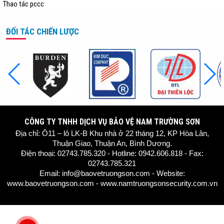
Thao tác pccc
ĐỐI TÁC CHIẾN LƯỢC
CÔNG TY TNHH DỊCH VỤ BẢO VỆ NAM TRƯỜNG SƠN
Địa chỉ: Ô11 – lô LK-B Khu nhà ở 22 tháng 12, KP Hòa Lân,
Thuận Giao, Thuận An, Bình Dương.
Điện thoại: 02743.785.320 - Hotline: 0942.606.818 - Fax:
02743.785.321
Email: info@baovetruongson.com - Website:
www.baovetruongson.com
- www.namtruongsonsecurity.com.vn