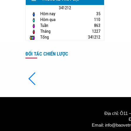
341212
Hôm nay
35
Hôm qua
110
Tuần
863
Tháng
1227
Tổng
341212
ĐỐI TÁC CHIẾN LƯỢC
Địa chỉ: Ô1
Đ
Email: info@baovet