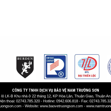
CÔNG TY TNHH DỊCH VỤ BẢO VỆ NAM TRƯỜNG SƠN
1 – lô LK-B Khu nhà ở 22 tháng 12, KP Hòa Lân, Thuận Giao, Thuận A
iện thoại: 02743.785.320 - Hotline: 0942.606.818 - Fax: 02743.785.3
ruongson.com - Website:
www.baovetruongson.com
- www.namtruong