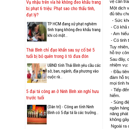
vệ cần tra
Vụ nhậu trên vỉa hè không đeo khẩu trang
Một dịch 
bị phạt 6 triệu: Phạt sao cho thấu tình,
đủ tiêu c
đạt lý?
- Sức khỏe
TP HCM đang xử phạt nghiêm
- Có khả 
tình trạng không đeo khẩu trang
- Am hiểu
khi có mặt...
- Có tinh
Tuy nhiên,
Thái Bình chỉ đạo khẩn sau sự cố bé 5
hỗ trợ cô
tuổi bị bỏ quên trong ô tô đưa đón
Sau đây, 
nhiệm vụ:
UBND tỉnh Thái Bình yêu cầu các
sở, ban, ngành, địa phương vào
- Đầu tiên
cuộc rà...
đàm hỗ trợ
mọi tình 
- Tiếp đến
5 đại tá công an ở Ninh Bình xin nghỉ hưu
hiểm.
trước tuổi
- Súng điệ
(Dân trí) - Công an tỉnh Ninh
ngân hàng,
Bình có 5 đại tá là các trưởng...
năng phát
không gây
Ngoài ra 