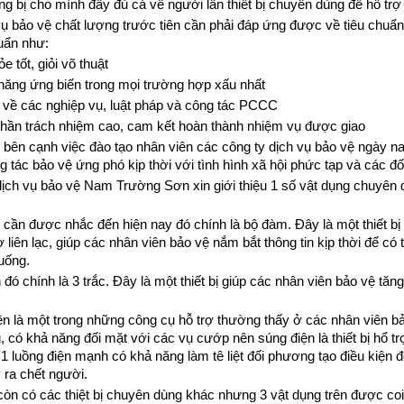
ng bị cho mình đầy đủ cả về người lẫn thiết bị chuyên dùng để hổ trợ
vụ bảo vệ chất lượng trước tiên cần phải đáp ứng được về tiêu chuẩ
huẩn như:
 tốt, giỏi võ thuật
năng ứng biến trong mọi trường hợp xấu nhất
 về các nghiệp vụ, luật pháp và công tác PCCC
 thần trách nhiệm cao, cam kết hoàn thành nhiệm vụ được giao
 bên cạnh việc đào tạo nhân viên các công ty dịch vụ bảo vệ
ngày na
ng tác bảo vệ ứng phó kịp thời với tình hình xã hội phức tạp và các
dịch vụ bảo vệ Nam Trường Sơn xin giới thiệu 1 số vật dụng chuyên 
 cần được nhắc đến hiện nay đó chính là bộ đàm. Đây là một thiết bị 
 liên lạc, giúp các nhân viên bảo vệ nắm bắt thông tin kịp thời để c
huống.
 đó chính là 3 trắc. Đây là một thiết bị giúp các nhân viên bảo vệ tă
n là một trong những công cụ hỗ trợ thường thấy ở các nhân viên bảo
 có khả năng đối mặt với các vụ cướp nên súng điện là thiết bị hổ tr
 1 luồng điện mạnh có khả năng làm tê liệt đối phương tạo điều kiện
 ra chết người.
còn có các thiệt bị chuyên dùng khác nhưng 3 vật dụng trên được coi