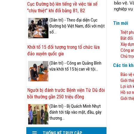
bảo vệ. Và
Cục Đường bộ lên tiếng về việc tài xế
nghiệp vụ
"chịu thiệt" khi đổi bằng B1, B2
(Dân trí) - Theo đại diện Cục
Tin mới
Đường bộ Việt Nam, đối với một
số...
Triệt p
Bắt đối
Xây dựn
Khởi tố 15 đối tượng trong tổ chức lừa
Công an
đảo xuyên quốc gia
Chú trọ
(Dân trí) - Công an Quảng Bình
Các tin k
vừa khởi tố 15 bị can về tội...
Bảo vệ 
Giới thi
Lợi ích
Người bị đánh trước Bệnh viện Từ Dũ đòi
Hồ sơ n
bồi thường gần 250 triệu đồng
Giới thi
(Dân trí) - Bị Quách Minh Nhựt
đánh tới tấp vào mặt, đầu, gây
thương...
THỐNG KÊ TRUY CẬP