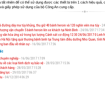
 tất nhiên để có thể sử dụng được các thiết bị trên 1 cách hiệu quả,
 và giấy phép sử dụng của bộ Công An cung cấp.
há đường dây ma túy khủng, thu giữ 40 bánh heroin và 120 nghìn viên ma túy -
24
 tượng vận chuyển 5 bánh heroin lên xe khách tại Ninh Bình -
24/06/2017 17:34
g văn hóa ứng xử trong lực lượng Cảnh sát cơ động 12:30 24/06/2017 0 Linh N
 Hà Nội tặng quà thương bệnh binh tại Trung tâm điều dưỡng Nho Quan, tỉnh N
ng ban đầu về nhân sự -
16/06/2017 17:36
hác
chuyên nghiệp -
16/06/2017 17:09
ệu về các loại hình dịch vụ bảo vệ -
28/05/2017 15:36
 khách hàng -
28/05/2017 15:28
ăng lực -
29/03/2017 06:37
ệu -
04/12/2014 06:29