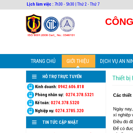
Lịch làm việc :
7h30 - 5h30 | Thứ 2 - Thứ 7
CÔNG
TRANG CHỦ
GIỚI THIỆU
DỊCH VỤ AN NI
HỖ TRỢ TRỰC TUYẾN
Thiết bị 
Kinh doanh:
0942.606.818
Phòng nhân sự:
0274.378.5321
Các thiết
Kế toán:
0274.378.5320
Ngày nay,
Nghiệp vụ:
0274.3785.320
xí nghiệp 
Điều đó đã
TIN TỨC CẬP NHẬT
Để có đượ