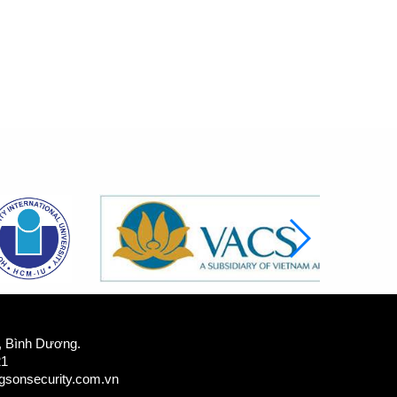
n, Bình Dương.
21
sonsecurity.com.vn